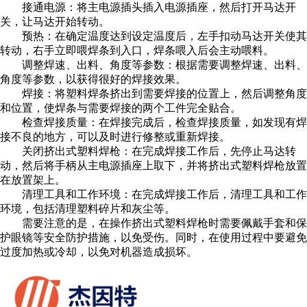
接通电源：将主电源插头插入电源插座，然后打开马达开
关，让马达开始转动。
预热：在确定温度达到设定温度后，左手扣动马达开关使其
转动，右手立即喂焊条到入口，焊条喂入后会主动喂料。
调整焊速、出料、角度等参数：根据需要调整焊速、出料、
角度等参数，以获得很好的焊接效果。
焊接：将塑料焊条挤出到需要焊接的位置上，然后调整角度
和位置，使焊条与需要焊接的两个工件完全贴合。
检查焊接质量：在焊接完成后，检查焊接质量，如发现有焊
接不良的地方，可以及时进行修整或重新焊接。
关闭挤出式塑料焊枪：在完成焊接工作后，先停止马达转
动，然后将手柄从主电源插座上取下，并将挤出式塑料焊枪放置
在放置架上。
清理工具和工作环境：在完成焊接工作后，清理工具和工作
环境，包括清理塑料碎片和灰尘等。
需要注意的是，在操作挤出式塑料焊枪时需要佩戴手套和保
护眼镜等安全防护措施，以免受伤。同时，在使用过程中要避免
过度加热或冷却，以免对机器造成损坏。