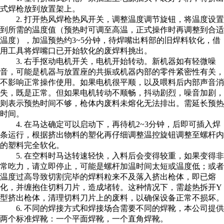
式焊枪放到放置架上。
2. 打开热风焊枪热风开关，调整温度调节旋钮，将温度设置
到所需的温度值（预热时可调至高温，正式操作时再调整到合适
温度），加温预热约3~5分钟，待焊嘴出料部的旧焊料软化，借
用工具将焊嘴口已开始软化的废焊料挑出。
3. 右手抠动电机开关，电机开始转动。新机器如有轻微噪
音，可能是机器与放置座的共振或机器内部的零件紧密性有关，
不影响正常操作使用。如果电机很平顺，以及喂料后内部声音消
失，既是正常。但如果电机转动不顺畅，抖动剧烈，噪音加剧，
则表示预热时间不够，枪体内废料未熔化无法排出。需延长预热
时间。
4. 在马达确定可以启动下，再待机2~3分钟，后即可插入焊
条运行，根据挤出物料的塑化再仔细调整温控旋钮调整至螺杆内
的塑料完全软化。
5. 在空料时马达转速轻快，入料后会变得较重，如果变得非
常吃力，请立即停止，可能是螺杆加温时间太短或温度低；或者
温度过高导致切割完毕的焊料粒来不及落入挤出枪体，即已熔
化，并缠抱住切料刀片，造成堵转。这种情况下，需趁热拆开Y
型挤出枪体，清理切料刀片上的废料，以确保设备正常不损坏。
6. 不同的焊接方式和焊接场合需要不同的焊靴，本公司提供
两个标准焊靴：一个平面焊靴，一个直角焊靴。