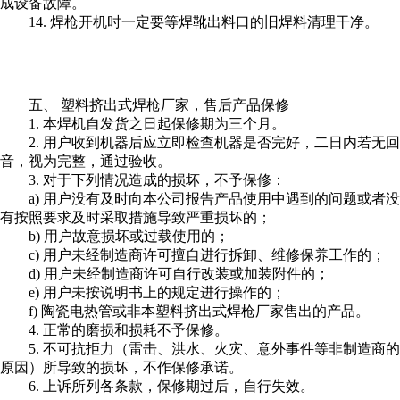
成设备故障。
14. 焊枪开机时一定要等焊靴出料口的旧焊料清理干净。
五、 塑料挤出式焊枪厂家，售后产品保修
1. 本焊机自发货之日起保修期为三个月。
2. 用户收到机器后应立即检查机器是否完好，二日内若无回
音，视为完整，通过验收。
3. 对于下列情况造成的损坏，不予保修：
a) 用户没有及时向本公司报告产品使用中遇到的问题或者没
有按照要求及时采取措施导致严重损坏的；
b) 用户故意损坏或过载使用的；
c) 用户未经制造商许可擅自进行拆卸、维修保养工作的；
d) 用户未经制造商许可自行改装或加装附件的；
e) 用户未按说明书上的规定进行操作的；
f) 陶瓷电热管或非本塑料挤出式焊枪厂家售出的产品。
4. 正常的磨损和损耗不予保修。
5. 不可抗拒力（雷击、洪水、火灾、意外事件等非制造商的
原因）所导致的损坏，不作保修承诺。
6. 上诉所列各条款，保修期过后，自行失效。