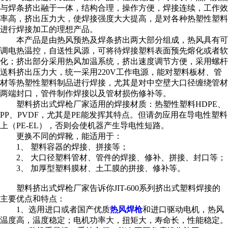
与焊条挤出融于一体，结构合理，操作方便，焊接连续，工作效
率高，挤出压力大，使焊接强度大大提高，是对各种热塑性塑料
进行焊接加工的理想产品。
本产品是由热风预热及焊条挤出两大部分组成，热风具有可
调电热温控，自送性风源，可将待焊接塑料表面预先熔化或者软
化；挤出部分采用热风加温系统，挤出速度调节方便，采用螺杆
送料挤出压力大，统一采用220V工作电源，能对塑料板材、管
材等热塑性塑料制品进行焊接，尤其是对中空壁大口径缠绕管材
两端封口，管件制作焊接以及管材损伤修补等。
塑料挤出式焊枪厂家适用的焊接材质：热塑性塑料HDPE、
PP、PVDF，尤其是PE能发挥其特点。但请勿应用在导电性塑料
上（PE-EL），否则会使机器产生导电性短路。
更换不同的焊靴，能适用于：
1、 塑料容器的焊接、拼接等；
2、 大口径塑料管材、管件的焊接、修补、拼接、封口等；
3、 加厚型塑料膜材、土工膜的拼接、修补等。
塑料挤出式焊枪厂家告诉你JIT-600系列挤出式塑料焊接的
主要优点和特点：
1、选用进口或者国产优质
热风焊枪
和进口驱动电机，热风
温度高，温度稳定；电机功率大，扭矩大，寿命长，性能稳定。