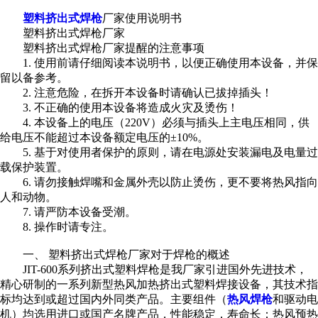
塑料挤出式焊枪
厂家使用说明书
塑料挤出式焊枪厂家
塑料挤出式焊枪
厂家提醒的
注意事项
1. 使用前请仔细阅读本说明书，以便正确使用本设备，并保
留以备参考。
2. 注意危险，在拆开本设备时请确认已拔掉插头！
3. 不正确的使用本设备将造成火灾及烫伤！
4. 本设备上的电压（220V）必须与插头上主电压相同，供
给电压不能超过本设备额定电压的±10%。
5. 基于对使用者保护的原则，请在电源处安装漏电及电量过
载保护装置。
6. 请勿接触焊嘴和金属外壳以防止烫伤，更不要将热风指向
人和动物。
7. 请严防本设备受潮。
8. 操作时请专注。
一、 塑料挤出式焊枪厂家对于焊枪的概述
JIT-600系列挤出式塑料焊枪是我厂家引进国外先进技术，
精心研制的一系列新型热风加热挤出式塑料焊接设备，其技术指
标均达到或超过国内外同类产品。主要组件（
热风焊枪
和驱动电
机）均选用进口或国产名牌产品，性能稳定，寿命长；热风预热