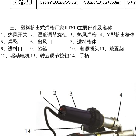
三、 塑料挤出式焊枪厂家JIT610主要部件及名称
1、热风开关
2、温度调节旋钮
3、热风焊枪
4、Y型挤出枪体
5、焊靴
6、出风口
7、进料枪体
8、进料口
9、抱箍
10、电源插头
11、放置架
12、驱动电机
13、转速调节旋钮
14、手柄