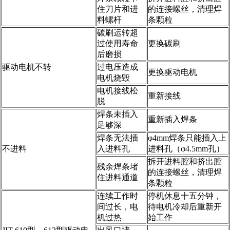
住刀片和进
的连接螺丝，清理焊
料螺杆
条颗粒
碳刷运转超
过使用寿命
更换碳刷
后磨损
驱动电机不转
过电压造成
更换驱动电机
电机烧毁
电机接线松
重新接线
脱
焊条未插入
重新插入焊条
足够深
焊条无法插
φ4mm焊条只能插入上
不进料
入进料孔
进料孔（φ4.5mm孔）
拆开进料腔和挤出腔
残余焊条堵
的连接螺丝，清理焊
住进料通道
条颗粒
连续工作时
停机休息十五分钟，
间过长，电
待电机冷却后重新开
机过热
始工作