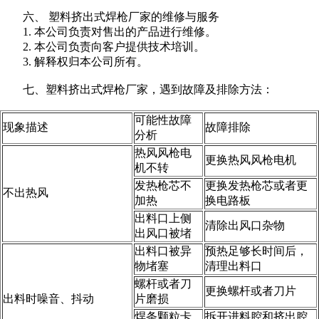
六、 塑料挤出式焊枪厂家的维修与服务
1. 本公司负责对售出的产品进行维修。
2. 本公司负责向客户提供技术培训。
3. 解释权归本公司所有。
七、塑料挤出式焊枪厂家，遇到故障及排除方法：
可能性故障
现象描述
故障排除
分析
热风风枪电
更换热风风枪电机
机不转
发热枪芯不
更换发热枪芯或者更
不出热风
加热
换电路板
出料口上侧
清除出风口杂物
出风口被堵
出料口被异
预热足够长时间后，
物堵塞
清理出料口
螺杆或者刀
更换螺杆或者刀片
出料时噪音、抖动
片磨损
焊条颗粒卡
拆开进料腔和挤出腔