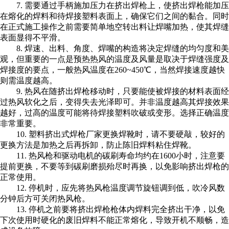
7. 需要通过手柄施加压力在挤出焊枪上，使挤出焊枪能加压
在熔化的焊料和待焊接塑料表面上，确保它们之间的黏合。同时
在正式施工操作之前需要简单地空转出料让焊嘴加热，使其焊缝
表面显得不平滑。
8. 焊速、出料、角度、焊嘴的构造将决定焊缝的均匀度和美
观，但重要的一点是预热热风的温度及风量是取决于焊缝强度及
焊接度的要点，一般热风温度在260~450℃，当然焊接速度越快
则需温度越高。
9. 热风在随挤出焊枪移动时，只要能使被焊接的材料表面经
过热风软化之后，变得失去光泽即可。并非温度越高其焊接效果
越好，过高的温度可能将待焊接塑料吹破或变形。选择正确温度
非常重要。
10. 塑料挤出式焊枪厂家更换焊靴时，请不要硬敲，较好的
更换方法是加热之后再拆卸，防止陈旧焊料粘住焊靴。
11. 热风枪和驱动电机的碳刷寿命均约在1600小时，注意要
提前更换，不要等到碳刷磨损殆尽时再换，以免影响挤出焊枪的
正常使用。
12. 停机时，应先将热风枪温度调节旋钮调到低，吹冷风数
分钟后方可关闭热风枪。
13. 停机之前要将挤出焊枪枪体内焊料完全挤出干净，以免
下次使用时硬化的废旧焊料不能正常熔化，导致开机不顺畅，造