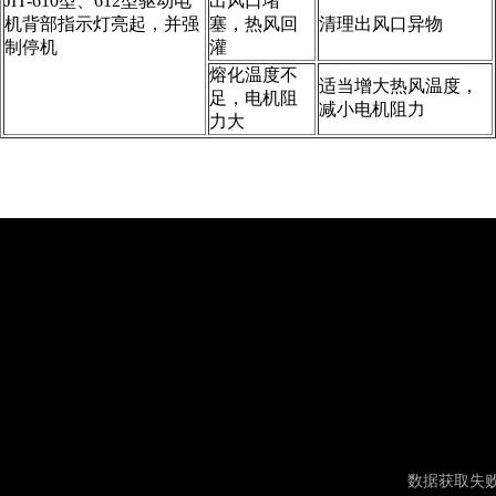
JIT-610型、612型驱动电
出风口堵
机背部指示灯亮起，并强
塞，热风回
清理出风口异物
制停机
灌
熔化温度不
适当增大热风温度，
足，电机阻
减小电机阻力
力大