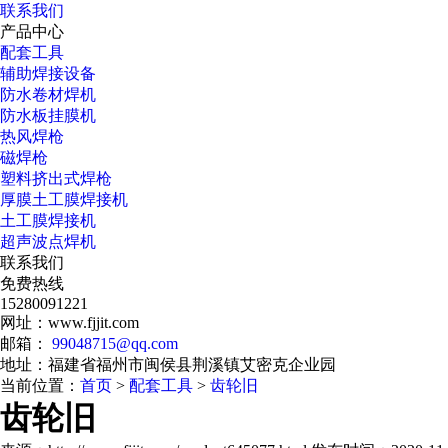
联系我们
产品中心
配套工具
辅助焊接设备
防水卷材焊机
防水板挂膜机
热风焊枪
磁焊枪
塑料挤出式焊枪
厚膜土工膜焊接机
土工膜焊接机
超声波点焊机
联系我们
免费热线
15280091221
网址：www.fjjit.com
邮箱：
99048715@qq.com
地址：福建省福州市闽侯县荆溪镇艾密克企业园
当前位置：
首页
>
配套工具
>
齿轮旧
齿轮旧