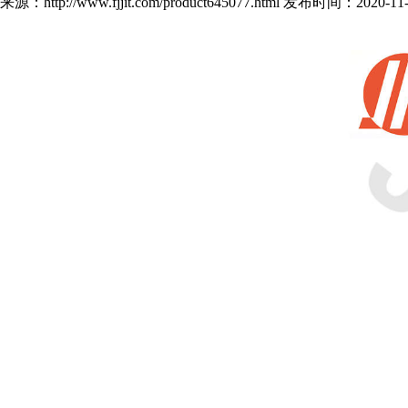
来源：http://www.fjjit.com/product645077.html 发布时间：2020-11-0