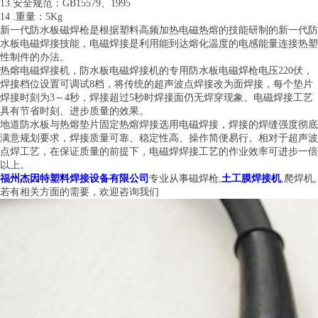
13.安全规范：GB15579、1995
14 .重量：5Kg
新一代防水板磁焊枪是根据塑料高频加热电磁热熔的技能研制的新一代防
水板电磁焊接技能，电磁焊接是利用能到达熔化温度的电感能量连接热塑
性制件的办法。
热熔电磁焊接机，防水板电磁焊接机的专用防水板电磁焊枪电压220伏，
焊接档位设置可调试8档，将传统的超声波点焊接改为面焊接，每个垫片
焊接时刻为3～4秒，焊接超过5秒时焊接面仍无焊穿现象。电磁焊接工艺
具有节省时刻、进步质量的效果。
地道防水板与热熔垫片固定热熔焊接选用电磁焊接，焊接的焊缝强度彻底
满意规划要求，焊接质量可靠、稳定性高、操作简便易行。相对于超声波
点焊工艺，在保证质量的前提下，电磁焊焊接工艺的作业效率可进步一倍
以上。
福州杰因特塑料焊接设备有限公司
专业从事磁焊枪,
土工膜焊接机
,爬焊机,
若有相关方面的需要，欢迎咨询我们