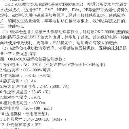
OKD-9030型防水板磁焊枪是依据国家铁道部、交通部所要求的地道防
水板焊接机，适用于PE、PVC、HDPE、EVA、PP等全部可热熔性资料的
焊接。磁焊枪选用电磁感应加热原理，经过非接触感应加热，使感应垫
片，瞬间发生热量熔化，牢牢地粘贴在被防水板上，以到达焊接之目的。
三、性能特点
（1）磁焊枪选用手持感应头作移动焊接作业，针对原OKD-9000机型的规
划电路不足之处进行了较大的改进，并增加了过流、过热保护电路，接触
面板使操作更便利、更简单，产品稳定性、运用寿命有较大的进步。
（2）磁焊枪内规划数清零程序。清零键按住五秒见效。五秒的规划是防
备正常计数无意清零
四、OKD-9030磁焊枪首要技能参数：
1.额外电压：AC 220V（不允许在250V或低于160V时运用）
2.输出功率：600-1000W可调，
3.作业频率： 50KHz（+20%）
4.静态功耗：≤0.1A4
5.极大允许电源电流：∠4A（500C 7A）
6.作业环境温度：25-45（℃）
7.相对空气湿度：≤95℃
8.相对海拔高度：≤3000m
9.焊接直径 : ∮20～∮90（mm）
10.适用膜材：专用感应垫片
1 1.外形尺寸：340×290×130（MM））
12. 外壳防护等级：IP2I