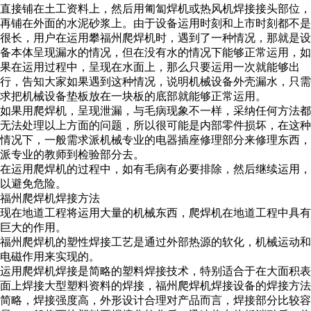
直接铺在土工资料上，然后用匍匐焊机或热风机焊接接头部位，
再铺在外面的水泥砂浆上。由于设备运用时刻和上市时刻都不是
很长，用户在运用攀
福州爬焊机
时，遇到了一种情况，那就是设
备本体呈现漏水的情况，但在没有水的情况下能够正常运用，如
果在运用过程中，呈现在水面上，那么只要运用一次就能够出
行，告知大家如果遇到这种情况，说明机械设备外壳漏水，只需
求把机械设备垫板放在一块板的底部就能够正常运用。
如果用爬焊机，呈现泄漏，与毛病现象不一样，采纳任何方法都
无法处理以上方面的问题，所以很可能是内部零件损坏，在这种
情况下，一般需求派机械专业的电器插座修理部分来修理东西，
派专业的教师到检验部分去。
在运用爬焊机的过程中，如有毛病有必要排除，然后继续运用，
以避免危险。
福州爬焊机
焊接方法
现在地道工程将运用大量的机械东西，爬焊机在地道工程中具有
巨大的作用。
福州爬焊机
的塑性焊接工艺是通过外部热源的软化，机械运动和
电磁作用来实现的。
运用爬焊机焊接是简略的塑料焊接技术，特别适合于在大面积表
面上焊接大型塑料资料的焊接，
福州爬焊机
焊接设备的焊接方法
简略，焊接强度高，外形设计合理对产品而言，焊接部分比较容