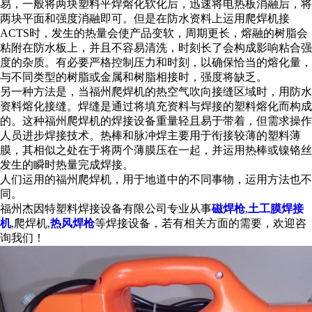
易，一般将两块塑料平焊熔化软化后，迅速将电热板消融后，将
两块平面和强度消融即可。但是在防水资料上运用爬焊机接
ACTS时，发生的热量会使产品变软，周期更长，熔融的树脂会
粘附在防水板上，并且不容易清洗，时刻长了会构成影响粘合强
度的杂质。有必要严格控制压力和时刻，以确保恰当的熔化量，
与不同类型的树脂或金属和树脂相接时，强度将缺乏。
另一种方法是，当
福州爬焊机
的热空气吹向接缝区域时，用防水
资料熔化接缝。焊缝是通过将填充资料与焊接的塑料熔化而构成
的。这种
福州爬焊机
的焊接设备重量轻且易于带着，但需求操作
人员进步焊接技术。热棒和脉冲焊主要用于衔接较薄的塑料薄
膜，其相似之处在于将两个薄膜压在一起，并运用热棒或镍铬丝
发生的瞬时热量完成焊接。
人们运用的
福州爬焊机
，用于地道中的不同事物，运用方法也不
同。
福州杰因特塑料焊接设备有限公司专业从事
磁焊枪
,
土工膜焊接
机
,爬焊机,
热风焊枪
等焊接设备，若有相关方面的需要，欢迎咨
询我们！