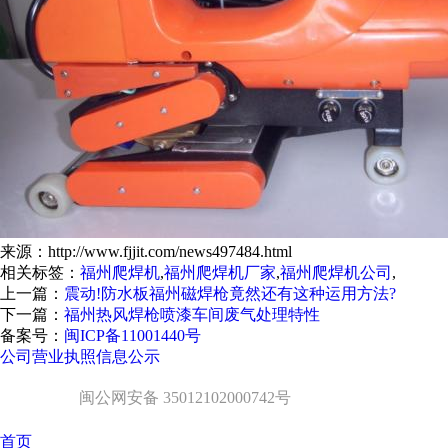
来源：http://www.fjjit.com/news497484.html
相关标签：
福州爬焊机
,
福州爬焊机厂家
,
福州爬焊机公司
,
上一篇：
震动!防水板福州磁焊枪竟然还有这种运用方法?
下一篇：
福州热风焊枪喷漆车间废气处理特性
备案号：
闽ICP备11001440号
公司营业执照信息公示
闽公网安备 35012102000742号
首页