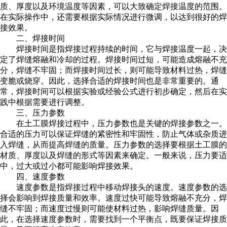
质、厚度以及环境温度等因素，可以大致确定焊接温度的范围。
在实际操作中，还需要根据实际情况进行微调，以达到很好的焊
接效果。
二、焊接时间
焊接时间是指焊接过程持续的时间，它与焊接温度一起，决
定了焊缝熔融和冷却的过程。焊接时间过短，可能造成熔融不充
分，焊缝不牢固；而焊接时间过长，则可能导致材料过热，焊缝
变脆或烧穿。因此，选择合适的焊接时间也是非常重要的。通
常，焊接时间可以根据实验或经验公式进行初步确定，然后在实
践中根据需要进行调整。
三、压力参数
在土工膜焊接过程中，压力参数也是关键的焊接参数之一。
合适的压力可以保证焊缝的紧密性和牢固性，防止气体或杂质进
入焊缝，从而提高焊缝的质量。压力参数的选择要根据土工膜的
材质、厚度以及焊缝的形式等因素来确定。一般来说，压力要适
中，过大或过小都可能影响焊接效果。
四、速度参数
速度参数是指焊接过程中移动焊接头的速度。速度参数的选
择会影响到焊接质量和效率。速度过快可能导致熔融不充分，焊
缝不牢固；而速度过慢则可能使材料过热，影响焊缝质量。因
此，在选择速度参数时，需要找到一个平衡点，既要保证焊接质